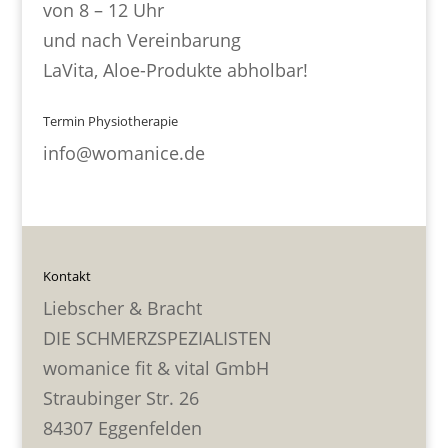
von 8 – 12 Uhr
und nach Vereinbarung
LaVita, Aloe-Produkte abholbar!
Termin Physiotherapie
info@womanice.de
Kontakt
Liebscher & Bracht
DIE SCHMERZSPEZIALISTEN
womanice fit & vital GmbH
Straubinger Str. 26
84307 Eggenfelden